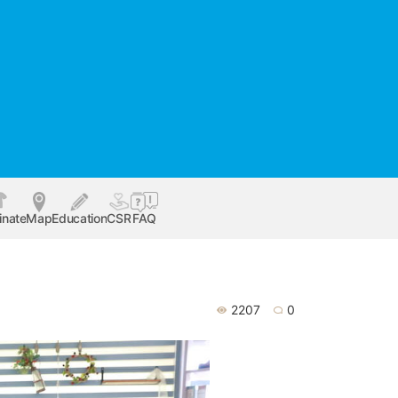
inate
Map
Education
CSR
FAQ
2207
0