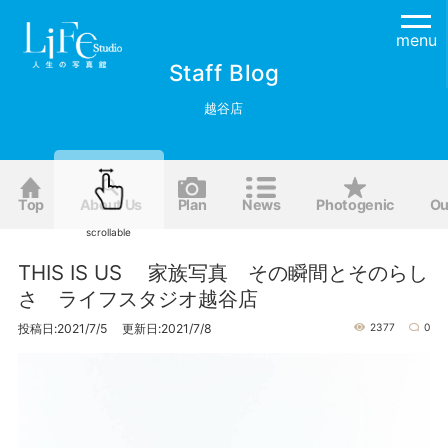
menu
Staff Blog
越谷店
Top
About Us
Plan
News
Photogenic
Ou
scrollable
THIS IS US 家族写真 その瞬間とそのらし
さ ライフスタジオ越谷店
投稿日:2021/7/5 更新日:2021/7/8
2377
0