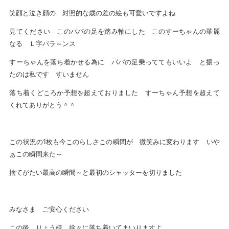
笑顔と泣き顔の 対照的な歳の差の絵も可愛いですよね
見てください このパパの足を踏み軸にした このすーちゃんの華麗
なる Ｌ字バラ～ンス
すーちゃんを落ち着かせる為に パパの足乗っててもいいよ と振っ
たのは私です すいません
落ち着くどころか予想を超えておりました すーちゃん予想を超えて
くれてありがとう＾＾
この状況の1枚も今このらしさこの瞬間が 微笑みに変わります いや
ぁこの瞬間来た～
捨てがたい最高の瞬間～と最初のシャッターを切りました
みなさま ご安心ください
この後 りょう様 徐々に落ち着いてまいりますよ