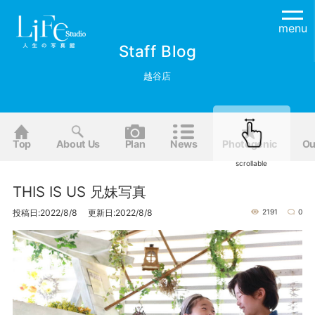
menu
Staff Blog
越谷店
Top
About Us
Plan
News
Photogenic
Ou
scrollable
THIS IS US 兄妹写真
投稿日:2022/8/8 更新日:2022/8/8
2191
0