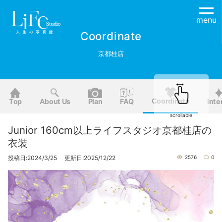
menu
Coordinate
京都桂店
Coordinate
Top
About Us
Plan
FAQ
Inte
scrollable
Junior 160cm以上ライフスタジオ京都桂店の
衣装
投稿日:2024/3/25 更新日:2025/12/22
2576
0