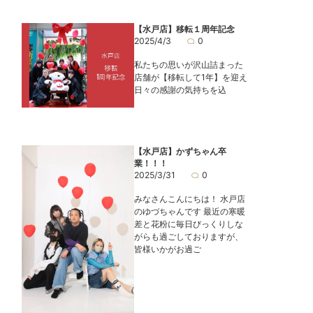
【水戸店】移転１周年記念
2025/4/3
0
私たちの思いが沢山詰まった
店舗が【移転して1年】を迎え
日々の感謝の気持ちを込
【水戸店】かずちゃん卒
業！！！
2025/3/31
0
みなさんこんにちは！ 水戸店
のゆづちゃんです 最近の寒暖
差と花粉に毎日びっくりしな
がらも過ごしておりますが、
皆様いかがお過ご