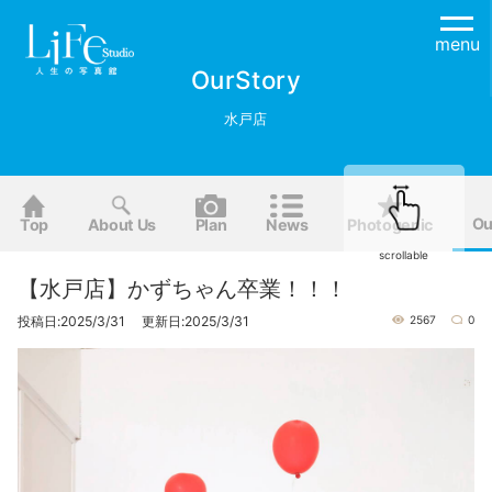
menu
OurStory
水戸店
Ou
Top
About Us
Plan
News
Photogenic
scrollable
【水戸店】かずちゃん卒業！！！
投稿日:2025/3/31 更新日:2025/3/31
2567
0