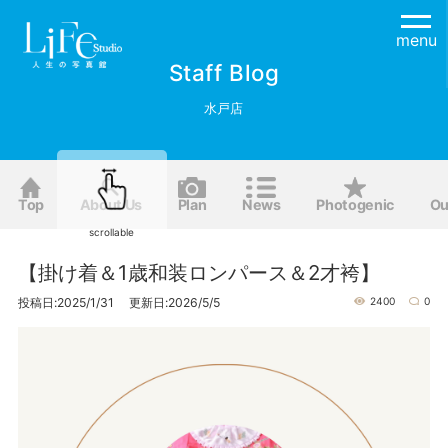
menu
Staff Blog
水戸店
Top
About Us
Plan
News
Photogenic
Ou
scrollable
【掛け着＆1歳和装ロンパース＆2才袴】
投稿日:2025/1/31 更新日:2026/5/5
2400
0