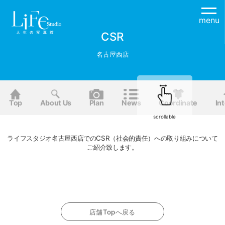
menu
CSR
名古屋西店
Top
About Us
Plan
News
Coordinate
Int
scrollable
ライフスタジオ名古屋西店でのCSR（社会的責任）への取り組みについて
ご紹介致します。
店舗Topへ戻る