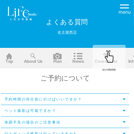
menu
よくある質問
名古屋西店
Top
About Us
Plan
News
Coordinate
Int
scrollable
ご予約について
予約時間の何分前に行けばいいですか？
ペット撮影は可能ですか？
体調不良の場合のご注意事項
ウエディング撮影は行っていますか?