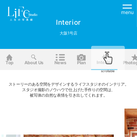
menu
Interior
大阪1号店
Interior
Top
About Us
News
Plan
Photo
scrollable
ストーリーのある空間をデザインするライフスタジオのインテリア。
スタジオ撮影のノウハウで仕上げた手作りの空間は、
被写体の自然な表情を引き出してくれます。