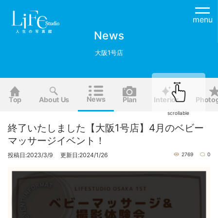
menu
News
大阪1号店
News
Top
About Us
Plan
Interior
Photo
scrollable
終了いたしました【大阪1号店】4月のベビー
マッサージイベント！
投稿日:2023/3/9 更新日:2024/1/26
2769
0