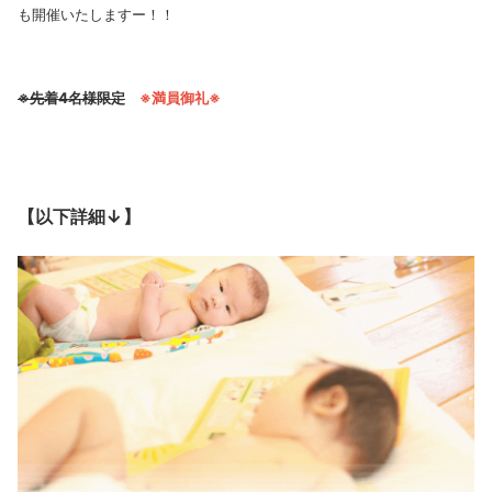
も開催いたしますー！！
※先着4名様限定
※
満員御礼※
【以下詳細↓】