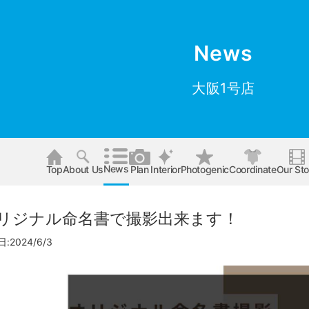
News
大阪1号店
News
Top
About Us
Plan
Interior
Photogenic
Coordinate
Our Sto
リジナル命名書で撮影出来ます！
:2024/6/3