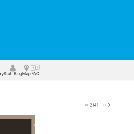
ry
Staff Blog
Map
FAQ
2141
0