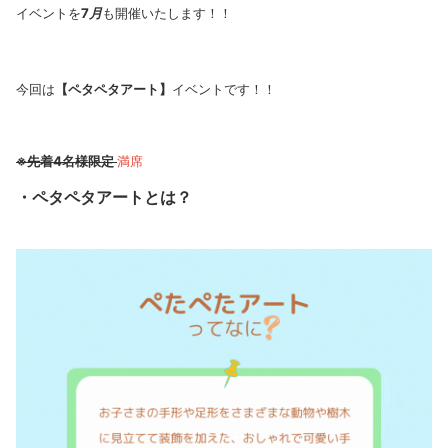
イベントを
7
月
も開催いたします！！
今回は
【ペタペタアート】
イベントです！！
※先着4名様限定
満席
・ペタペタアートとは？