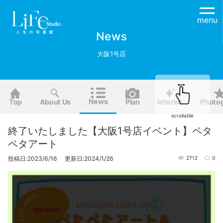
menu
News
大阪1号店
News
Top
About Us
Plan
Interior
Photo
scrollable
終了いたしました【大阪1号店イベント】ペタ
ペタアート
投稿日:2023/6/16 更新日:2024/1/26
2712
0