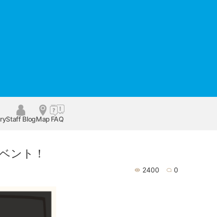
ry
Staff Blog
Map
FAQ
イベント！
2400
0