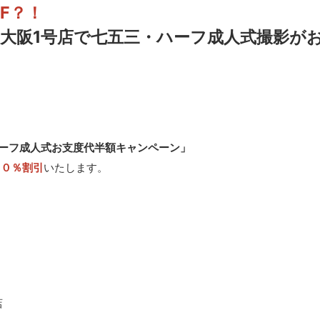
FF？！
大阪1号店で七五三・ハーフ成人式撮影が
ーフ成人式お支度代半額キャンペーン」
５０％割引
いたします。
店