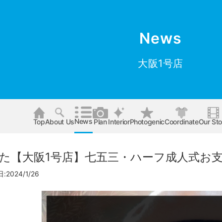
News
大阪1号店
News
Top
About Us
Plan
Interior
Photogenic
Coordinate
Our Sto
た【大阪1号店】七五三・ハーフ成人式お
2024/1/26