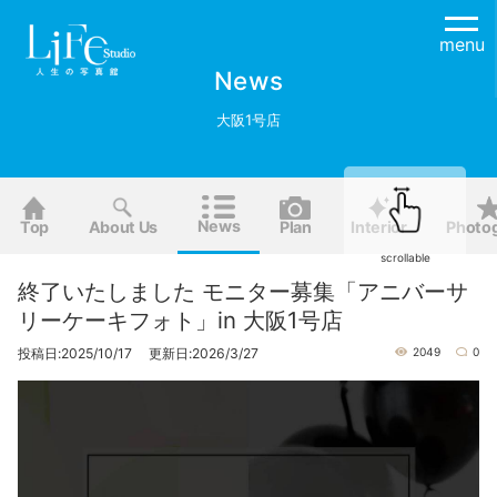
menu
News
大阪1号店
News
Top
About Us
Plan
Interior
Photo
scrollable
終了いたしました モニター募集「アニバーサ
リーケーキフォト」in 大阪1号店
投稿日:2025/10/17 更新日:2026/3/27
2049
0