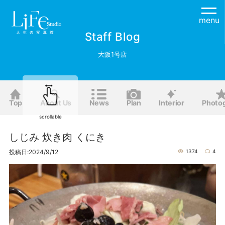
menu
Staff Blog
大阪1号店
Top
About Us
News
Plan
Interior
Photo
scrollable
しじみ 炊き肉 くにき
投稿日:2024/9/12
1374
4