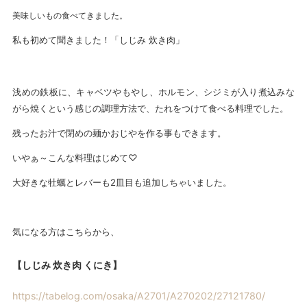
美味しいもの食べてきました。
私も初めて聞きました！「しじみ 炊き肉」
浅めの鉄板に、キャベツやもやし、ホルモン、シジミが入り煮込みな
がら焼くという感じの調理方法で、たれをつけて食べる料理でした。
残ったお汁で閉めの麺かおじやを作る事もできます。
いやぁ～こんな料理はじめて♡
大好きな牡蠣とレバーも2皿目も追加しちゃいました。
気になる方はこちらから、
【しじみ 炊き肉 くにき】
https://tabelog.com/osaka/A2701/A270202/27121780/