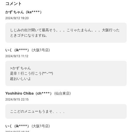
コメント
かず ちゃん（ka****）
2024/9/12 19:20
しじみの出汁聞いて最高そう。。。こりゃたまらん。。。大阪行った
ときゴチになりますね。
いく（ik****）
(
大阪1号店
)
2024/9/13 11:12
>かず ちゃん
是非！行こう行こう(*^-^*)
超おいしいよ
Yoshihiro Chiba（ch****）
(
仙台東店
)
2024/9/15 22:15
ここどのメニューもうまそ、、、、
いく（ik****）
(
大阪1号店
)