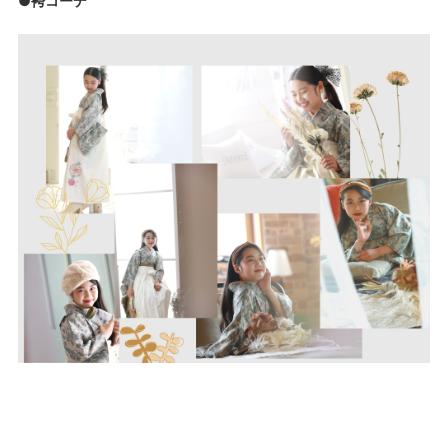
●袴コーデ