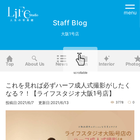
menu
Staff Blog
大阪1号店
Top
About Us
News
Plan
Interior
Photo
scrollable
これを見れば必ずハーフ成人式撮影がしたく
なる？！【ライフスタジオ大阪1号店】
投稿日:2021/6/7 更新日:2021/6/13
3778
0