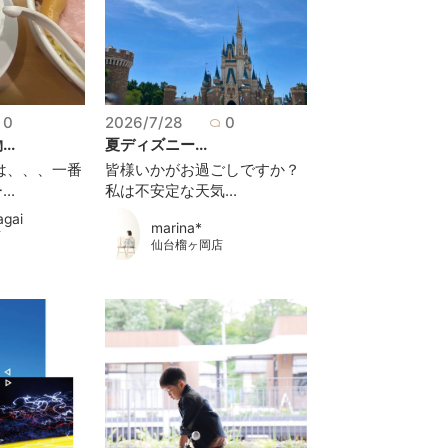
0
2026/7/28
0
..
夏ディズニー...
は、、、一番
皆様いかがお過ごしですか？
..
私は不安定な天気...
agai
marina*
店
仙台榴ヶ岡店