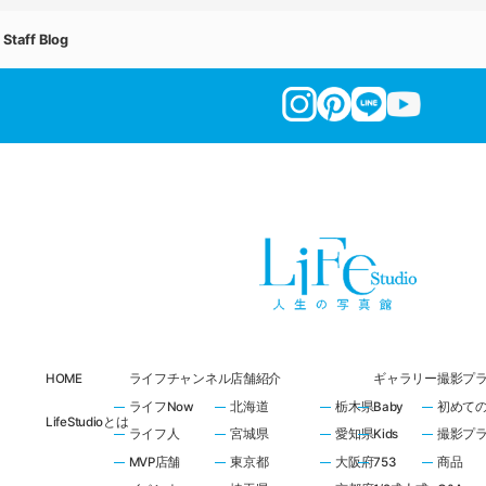
Staff Blog
HOME
ライフチャンネル
店舗紹介
ギャラリー
撮影プ
ライフNow
北海道
栃木県
Baby
初めて
LifeStudioとは
ライフ人
宮城県
愛知県
Kids
撮影プ
MVP店舗
東京都
大阪府
753
商品