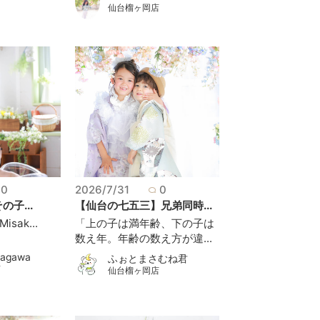
店
仙台榴ヶ岡店
0
2026/7/31
0
の子...
【仙台の七五三】兄弟同時...
Misak...
「上の子は満年齢、下の子は
数え年。年齢の数え方が違...
kagawa
ふぉとまさむね君
店
仙台榴ヶ岡店