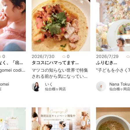
0
2026/7/30
0
2026/7/29
く、「出...
タコスにハマってます...
ふりむき...
omei codi...
マツコの知らない世界で特集
"子どもを小さく写
される前から気になってい...
omei
いく
Nana Tok
店
仙台榴ヶ岡店
仙台榴ヶ岡