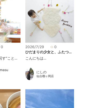
0
2026/7/29
0
ひだまりの少女と、ふたつ...
す"こと...
こんにちは...
umasu
にしの
店
仙台榴ヶ岡店