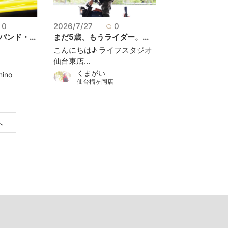
0
2026/7/27
0
ンド・...
まだ5歳、もうライダー。...
こんにちは♪ ライフスタジオ
仙台東店...
くまがいㅤ
mino
仙台榴ヶ岡店
店
へ