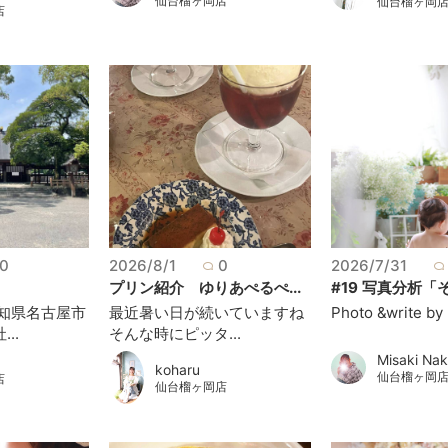
仙台榴ヶ岡店
仙台榴ヶ岡
店
0
2026/8/1
0
2026/7/31
プリン紹介 ゆりあぺるぺ...
#19 写真分析「そ
愛知県名古屋市
最近暑い日が続いていますね
Photo &write by 
..
そんな時にピッタ...
Misaki Na
koharu
仙台榴ヶ岡
店
仙台榴ヶ岡店