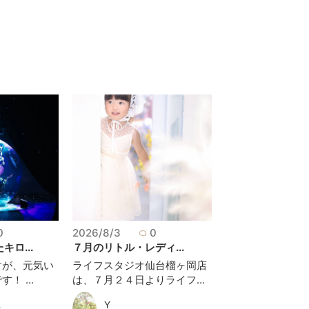
0
2026/8/3
0
キロ...
７月のリトル・レディ...
すが、元気い
ライフスタジオ仙台榴ヶ岡店
！ ...
は、７月２４日よりライフ...
Y