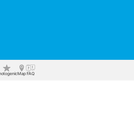
hotogenic
Map
FAQ