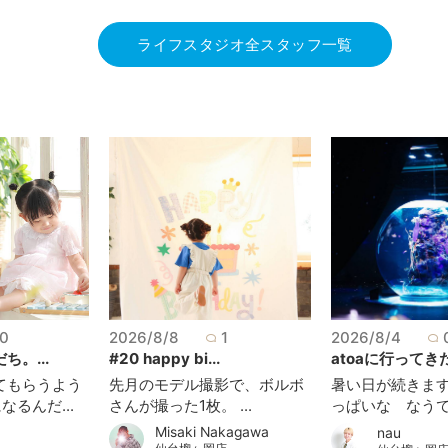
ライフスタジオ全スタッフ一覧
0
2026/8/8
1
2026/8/4
。...
#20 happy bi...
atoaに行ってきた
てもらうよう
先月のモデル撮影で、ボルボ
暑い日が続きま
るんだ...
さんが撮った1枚。 ...
っぱいな なうです
Misaki Nakagawa
nau