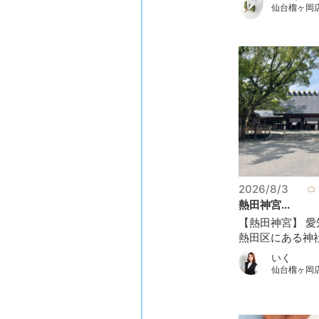
仙台榴ヶ岡
2026/8/3
熱田神宮...
【熱田神宮】 
熱田区にある神社.
いく
仙台榴ヶ岡