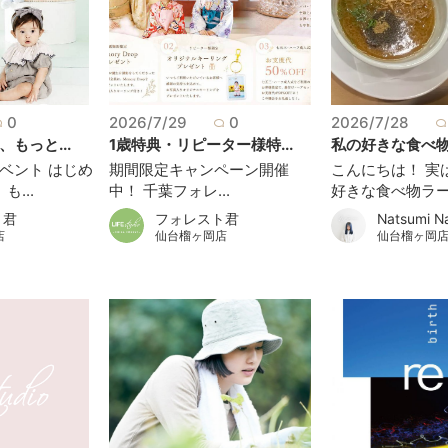
0
2026/7/29
0
2026/7/28
もっと...
1歳特典・リピーター様特...
私の好きな食べ物.
ベント はじめ
期間限定キャンペーン開催
こんにちは！ 実
...
中！ 千葉フォレ...
好きな食べ物ラー.
ト君
フォレスト君
Natsumi N
店
仙台榴ヶ岡店
仙台榴ヶ岡