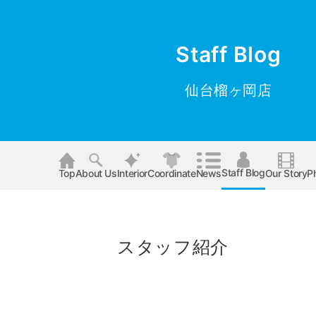
Staff Blog
仙台榴ヶ岡店
Staff Blog
Top
About Us
Interior
Coordinate
News
Our Story
P
スタッフ紹介