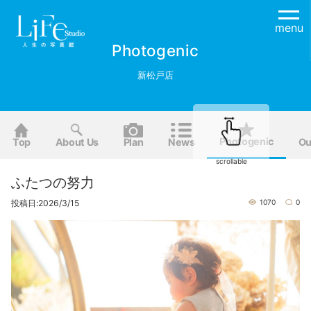
menu
Photogenic
新松戸店
Photogenic
Top
About Us
Plan
News
Ou
scrollable
ふたつの努力
投稿日:2026/3/15
1070
0