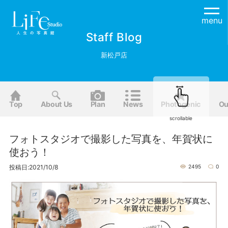
menu
Staff Blog
新松戸店
Top
About Us
Plan
News
Photogenic
Ou
scrollable
フォトスタジオで撮影した写真を、年賀状に
使おう！
投稿日:2021/10/8
2495
0