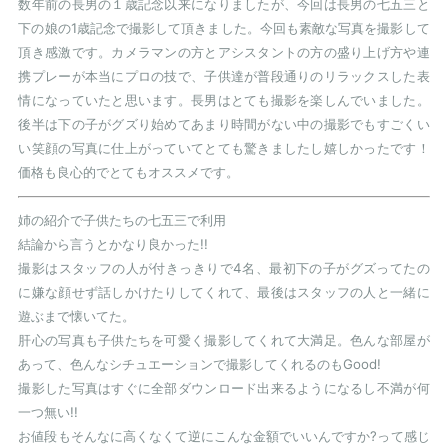
数年前の長男の１歳記念以来になりましたが、今回は長男の
七五三と
下の娘の
1
歳記念で撮影して頂きました。今回も素敵な写真を撮影して
頂き感激です。カメラマンの方とアシスタントの方の盛り上げ方や連
携プレーが本当にプロの技で、子供達が普段通りのリラックスした表
情になっていたと思います。長男はとても撮影を楽しんでいました。
後半は下の子がグズり始めてあまり時間がない中の撮影でもすごくい
い笑顔の写真に仕上がっていてとても驚きましたし嬉しかったです！
価格も良心的でとてもオススメです。
姉の紹介で子供たちの
七五三で利用
結論から言うとかなり良かった
!!
撮影はスタッフの人が付きっきりで
4名、最初下の子がグズってたの
に嫌な顔せず話しかけたりしてくれて、最後はスタッフの人と一緒に
遊ぶまで懐いてた。
肝心の写真も子供たちを可愛く撮影してくれて大満足。色んな部屋が
あって、色んなシチュエーションで撮影してくれるのも
Good!
撮影した写真はすぐに全部ダウンロード出来るようになるし不満が何
一つ無い
!!
お値段もそんなに高くなくて逆にこんな金額でいいんですか
?って感じ