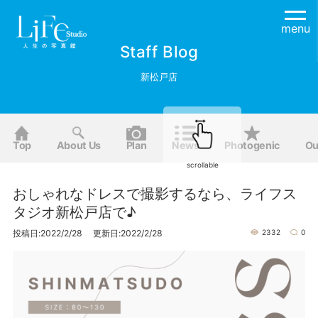
menu
Staff Blog
新松戸店
Top
About Us
Plan
News
Photogenic
Ou
scrollable
おしゃれなドレスで撮影するなら、ライフス
タジオ新松戸店で♪
投稿日:2022/2/28 更新日:2022/2/28
2332
0