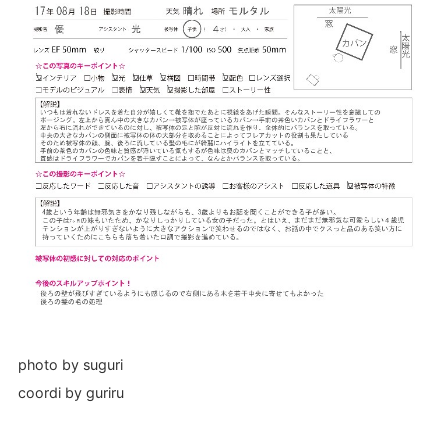
photo by suguri
coordi by guriru