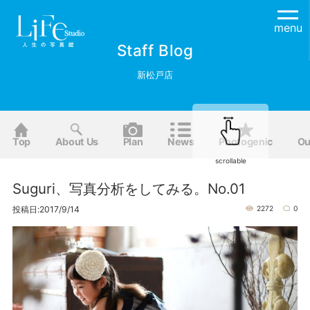
menu
Staff Blog
新松戸店
Top
About Us
Plan
News
Photogenic
Ou
scrollable
Suguri、写真分析をしてみる。No.01
投稿日:2017/9/14
2272
0