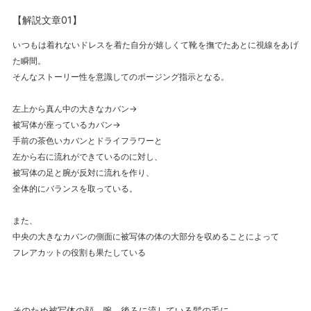
【解説文章01】
いつもは着れないドレスを着た自分が嬉しくて靴を撫でたあとに視線をあげ
た瞬間。
そんなストーリー性を意識してのポージング指示となる。
左上から真ん中の大きなカバン→
被写体が座っているカバン→
手前の茶色いカバンとドライフラワーと
左から右に流れができているのに対し、
被写体の足と腕が反対に流れを作り、
全体的にバランスを取っている。
また、
中央の大きなカバンの側面に被写体の体の大部分を収めることによって
フレアカットの役割も果たしている
そのため被写体の顔、腕、後ろに流している髪の毛に