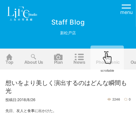
menu
Staff Blog
新松戸店
Top
About Us
Plan
News
Photogenic
Ou
scrollable
想いをより美しく演出するのはどんな瞬間も
光
投稿日:2018/8/26
2246
0
先日、友人と食事に出かけた。