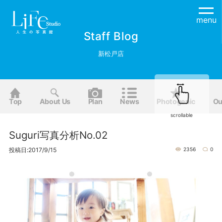
menu
Staff Blog
新松戸店
Top
About Us
Plan
News
Photogenic
Ou
scrollable
Suguri写真分析No.02
投稿日:2017/9/15
2356
0