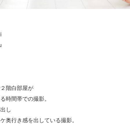
i
u
で２階白部屋が
回る時間帯での撮影。
に出し
ボケ奥行き感を出している撮影。