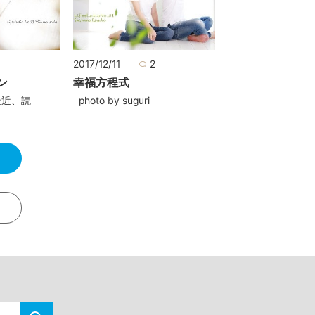
0
2017/12/11
2
ン
幸福方程式
i 最近、読
photo by suguri