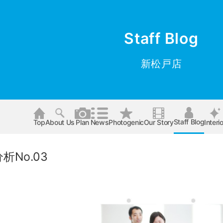
Staff Blog
新松戸店
Staff Blog
Top
About Us
Plan
News
Photogenic
Our Story
Interio
分析No.03