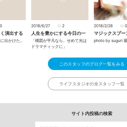
0
2018/6/27
2
2018/2/28
しく演出する
人生を豊かにする今日の一
マジックスプー
事に出かけた。
「構図が平凡なら、せめて光は
photo by sugur
ドラマティックに」
このスタッフのブログ一覧をみる
ライフスタジオの全スタッフ一覧
サイト内投稿の検索