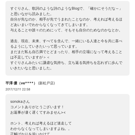
すぐりさん、歌詞のような詩のようなBlogで、「確かにそうだな～」
と思いながら読みました。
自分が先なのか、相手が先でうまれたことなのか、考えれば考えるほ
どあいまいでわからなくなってきてしまいます。
与えることや誰々のためにって、そもそも自分のためなのかなとか。
過去、現在、未来、すべてを含んで、一緒にいる人達と今を共に喜べ
るようにしていきたいって思っています。
まだまだ私も自己満でとどまったり、相手の立場になって考えること
は不足していますが＞＜
すぐりさんみたいに謙虚な気持ち、立ち返る気持ちを忘れずに歩んで
いきたいなと思いました。
平澤 優（ve****）
(
新松戸店
)
2017/12/11 22:58
sonokaさん
コメントありがとうございます！
お返事が凄く遅くてすみません><
ホント、考えれば考えるほど迷走して
わからなくなってしまいますよね。。
正解ばかりを追いかけて