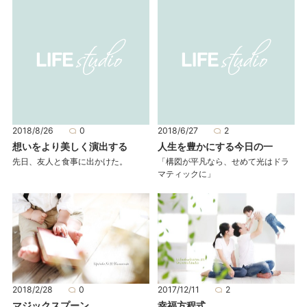
2018/8/26
0
2018/6/27
2
想いをより美しく演出する
人生を豊かにする今日の一
先日、友人と食事に出かけた。
「構図が平凡なら、せめて光はドラ
マティックに」
2018/2/28
0
2017/12/11
2
マジックスプーン
幸福方程式