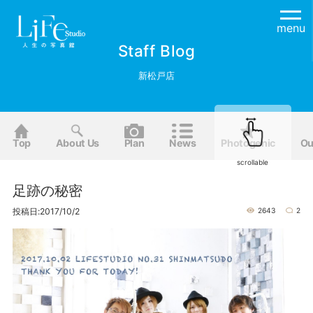
menu
Staff Blog
新松戸店
Top
About Us
Plan
News
Photogenic
Ou
scrollable
足跡の秘密
投稿日:2017/10/2
2643
2