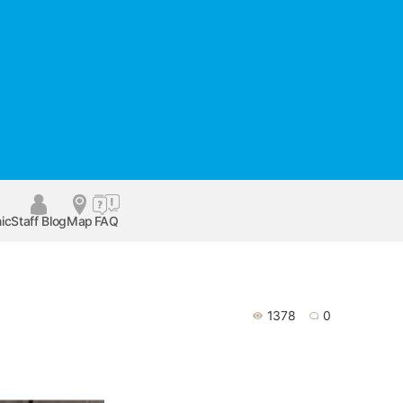
ic
Staff Blog
Map
FAQ
1378
0