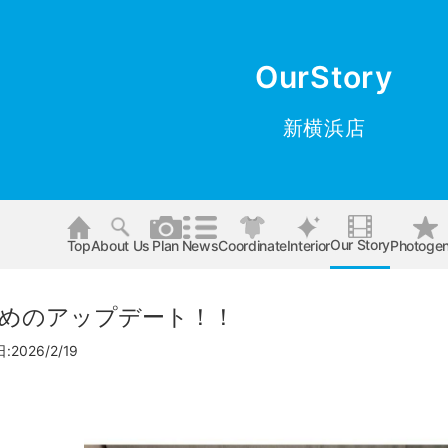
OurStory
新横浜店
Our Story
Top
About Us
Plan
News
Coordinate
Interior
Photogen
めのアップデート！！
2026/2/19