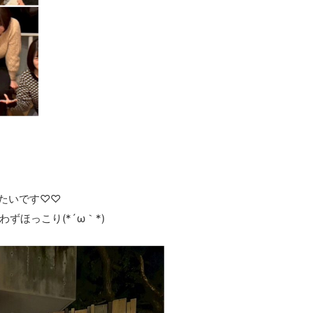
みたいです♡♡
ほっこり(*´ω｀*)