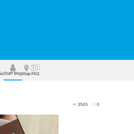
Staff Blog
ic
Map
FAQ
3505
0