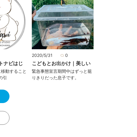
0
2020/5/31
0
トナビはじ
こどもとお出かけ｜美しい
に移動すること
緊急事態宣言期間中はずっと籠
の引
りきりだった息子です。