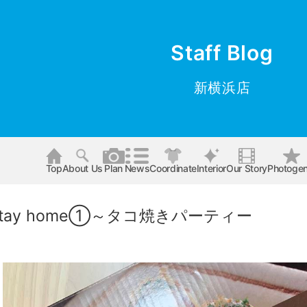
Staff Blog
新横浜店
Top
About Us
Plan
News
Coordinate
Interior
Our Story
Photogen
tay home①～タコ焼きパーティー