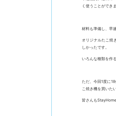
く使うことができ
材料も準備し、早
オリジナルたこ焼
しかったです。
いろんな種類を作
ただ、今回1度に
こ焼き機を買いた
皆さんもStayH