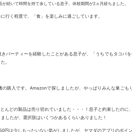
活が続いて時間を持て余している息子。休校期間が2ヵ月経ちました。
歩に行く程度で、「食」を楽しみに過ごしています。
焼きパーティーを経験したことがある息子が、「うちでもタコパを
した。
機の購入です。Amazonで探しましたが、やっぱりみんな巣ご
imeのほとんどの製品は売り切れていました・・・！息子と約束した
りましたが、選択肢はいくつかあるくらいありました！
50円は少しもったいない気がしましたが、ヤマダのアプリのポイン