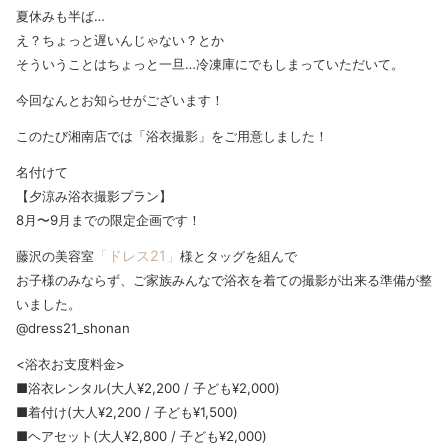
夏休みも半ば…
え？ちょっと遅いんじゃない？とか
そういうことはちょっと一旦…冷凍庫にでもしまっていただいて。
今回なんとお知らせがございます！
このたび湘南店では「浴衣撮影」をご用意しました！
名付けて
【夕涼み浴衣撮影プラン】
8月〜9月までの限定企画です！
「ドレス21」
藤沢の美容室
様とタッグを組んで
お子様のみならず、ご家族みんなで浴衣を着ての撮影が出来る準備が整
いました。
@dress21_shonan
<浴衣お支度料金>
■浴衣レンタル(大人¥2,200 / 子ども¥2,000)
■着付け(大人¥2,200 / 子ども¥1,500)
■ヘアセット(大人¥2,800 / 子ども¥2,000)