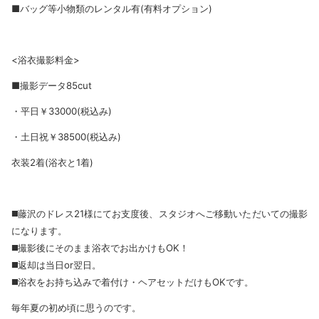
■バッグ等小物類のレンタル有(有料オプション)
<浴衣撮影料金>
■撮影データ85cut
・平日￥33000(税込み)
・土日祝￥38500(税込み)
衣装2着(浴衣と1着)
◼️藤沢のドレス21様にてお支度後、スタジオへご移動いただいての撮影
になります。
◼️撮影後にそのまま浴衣でお出かけもOK！
◼️返却は当日or翌日。
◼️浴衣をお持ち込みで着付け・ヘアセットだけもOKです。
毎年夏の初め頃に思うのです。