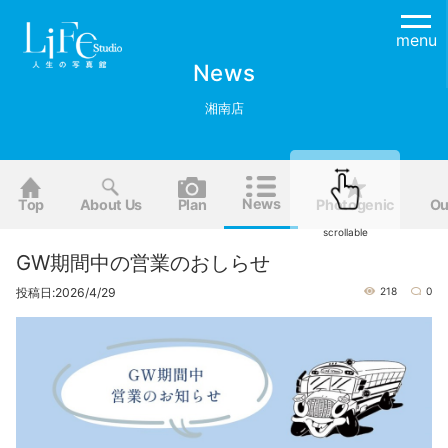
menu
News
湘南店
News
Top
About Us
Plan
Photogenic
Ou
scrollable
GW期間中の営業のおしらせ
投稿日:2026/4/29
218
0