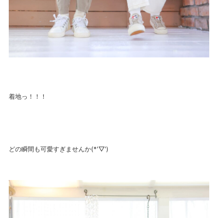
着地っ！！！
どの瞬間も可愛すぎませんか(*'▽')