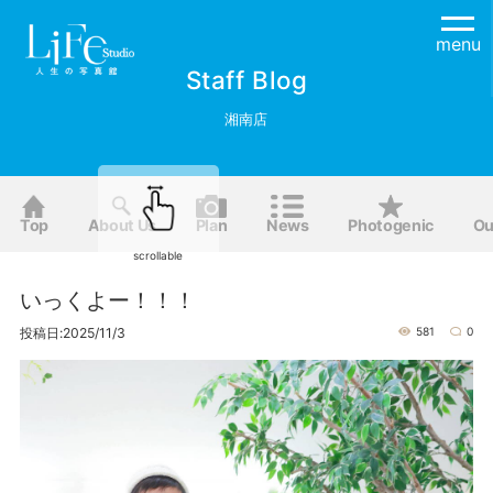
menu
Staff Blog
湘南店
Top
About Us
Plan
News
Photogenic
Ou
scrollable
いっくよー！！！
投稿日:2025/11/3
581
0