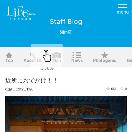
menu
Staff Blog
湘南店
Top
About Us
Plan
News
Photogenic
Ou
scrollable
近所におでかけ！！
投稿日:2025/11/6
587
0