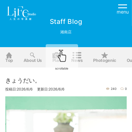
menu
Staff Blog
湘南店
Top
About Us
Plan
News
Photogenic
Ou
scrollable
きょうだい。
投稿日:2026/6/6 更新日:2026/6/6
240
0