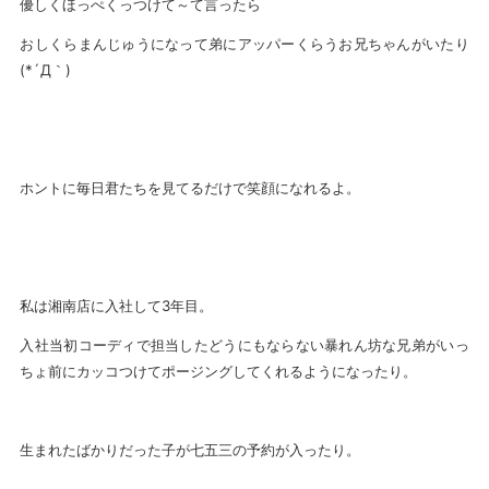
優しくほっぺくっつけて～て言ったら
おしくらまんじゅうになって弟にアッパーくらうお兄ちゃんがいたり
(*´Д｀)
ホントに毎日君たちを見てるだけで笑顔になれるよ。
私は湘南店に入社して3年目。
入社当初コーディで担当したどうにもならない暴れん坊な兄弟がいっ
ちょ前にカッコつけてポージングしてくれるようになったり。
生まれたばかりだった子が七五三の予約が入ったり。