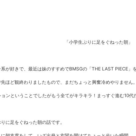
「小学生ぶりに足をぐねった朝」
が好きで、最近は妹のすすめでBMSGの「THE LAST PIECE
で先ほど観終わりましたもので、まだちょっと興奮冷めやりません
ションということでしたがもう全てがキラキラ！まっすぐ進む10代
ぶりに足をぐねった朝の話です。
りに朝支度をして、いざ出発と玄関を開けてちょっと歩いた瞬間。