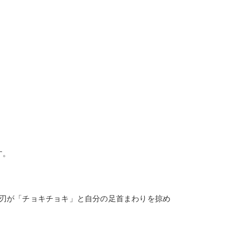
す。
刃が「チョキチョキ」と自分の足首まわりを掠め