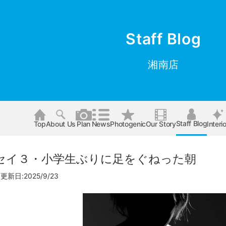
Staff Blog
湘南店
Staff Blog
Top
About Us
Plan
News
Photogenic
Our Story
Interio
セイ３・小学生ぶりに足をぐねった朝
更新日:2025/9/23