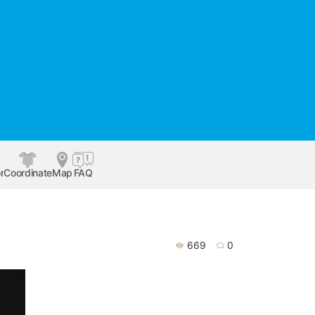
r
Coordinate
Map
FAQ
669
0