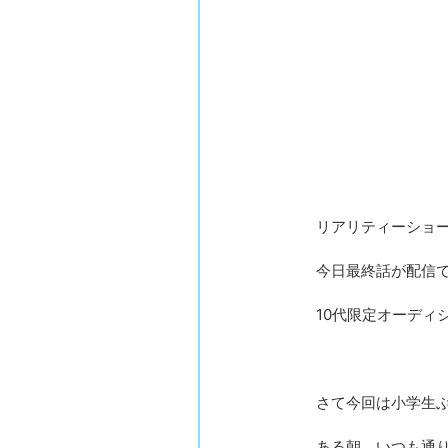
リアリティーショー系
今日最終話が配信
10代限定オーディ
さて今回は小学生
ある朝、いつも通