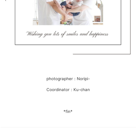
photographer：Noripi-
Coordinator：Ku-chan
*fin*