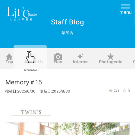
menu
Staff Blog
草加店
Top
About Us
Plan
Interior
Photogenic
scrollable
Memory＃15
投稿日:2025/8/30 更新日:2025/8/30
741
0