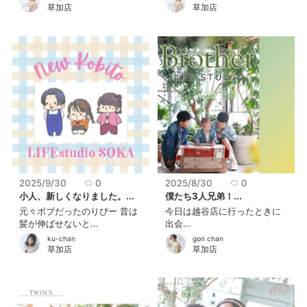
草加店
草加店
2025/9/30
0
2025/8/30
0
小人、新しくなりました。...
僕たち3人兄弟！...
元々ボブだったのりぴー 昔は
今日は越谷店に行ったときに
髪が伸ばせないと...
出会...
ku-chan
gon chan
草加店
草加店