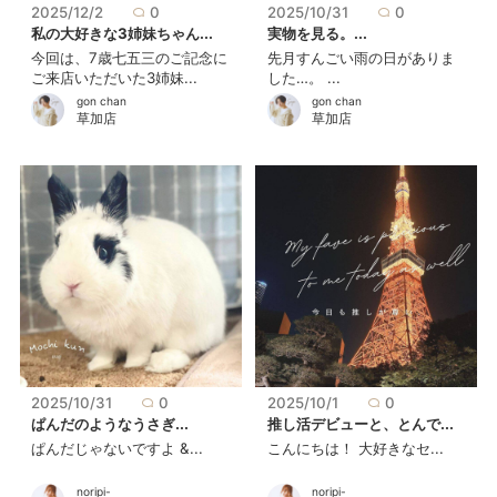
2025/12/2
0
2025/10/31
0
私の大好きな3姉妹ちゃん...
実物を見る。...
今回は、7歳七五三のご記念に
先月すんごい雨の日がありま
ご来店いただいた3姉妹...
した…。 ...
gon chan
gon chan
草加店
草加店
2025/10/31
0
2025/10/1
0
ぱんだのようなうさぎ...
推し活デビューと、とんで...
ぱんだじゃないですよ &...
こんにちは！ 大好きなセ...
noripi-
noripi-