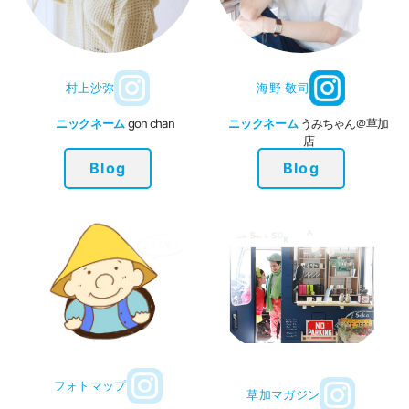
村上沙弥
海野 敬司
ニックネーム
gon chan
ニックネーム
うみちゃん＠草加
店
Blog
Blog
フォトマップ
草加マガジン