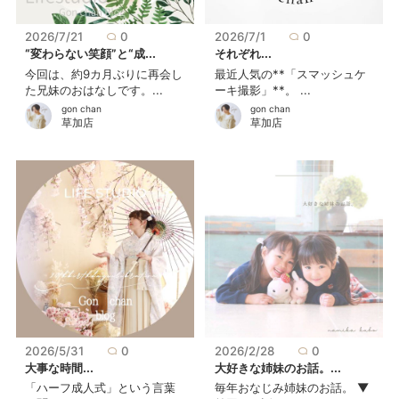
2026/7/21
0
2026/7/1
0
“変わらない笑顔”と“成...
それぞれ...
今回は、約9カ月ぶりに再会し
最近人気の**「スマッシュケ
た兄妹のおはなしです。...
ーキ撮影」**。 ...
gon chan
gon chan
草加店
草加店
2026/5/31
0
2026/2/28
0
大事な時間...
大好きな姉妹のお話。...
「ハーフ成人式」という言葉
毎年おなじみ姉妹のお話。 ▼