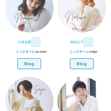
久保波夏
相良記子
ニックネーム
ku-chan
ニックネーム
noripi-
Blog
Blog