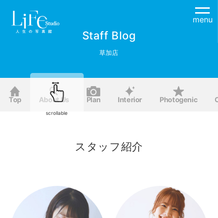
menu
Staff Blog
草加店
Top
About Us
Plan
Interior
Photogenic
scrollable
スタッフ紹介