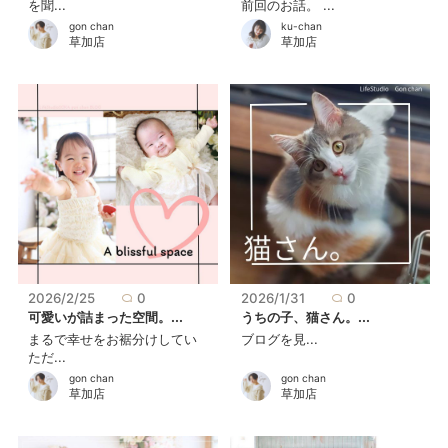
を聞...
前回のお話。 ...
gon chan
ku-chan
草加店
草加店
2026/2/25
0
2026/1/31
0
可愛いが詰まった空間。...
うちの子、猫さん。...
まるで幸せをお裾分けしてい
ブログを見...
ただ...
gon chan
gon chan
草加店
草加店