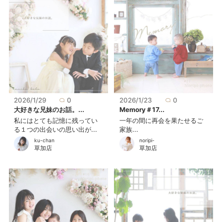
2026/1/29
0
2026/1/23
0
大好きな兄妹のお話。...
Memory＃17...
私にはとても記憶に残ってい
一年の間に再会を果たせるご
る１つの出会いの思い出が...
家族...
ku-chan
noripi-
草加店
草加店