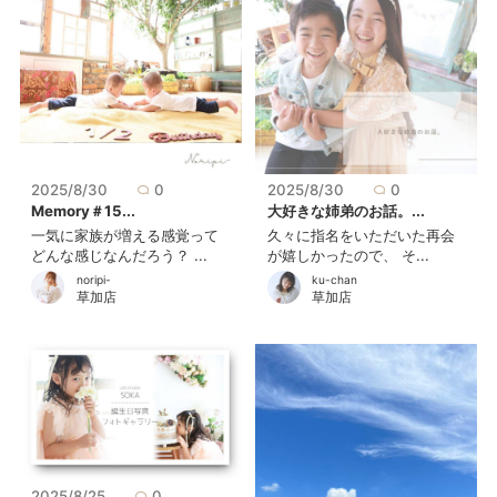
2025/8/30
0
2025/8/30
0
Memory＃15...
大好きな姉弟のお話。...
一気に家族が増える感覚って
久々に指名をいただいた再会
どんな感じなんだろう？ ...
が嬉しかったので、 そ...
noripi-
ku-chan
草加店
草加店
2025/8/25
0