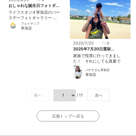
おしゃれな誕生日フォトギ...
ライフスタジオ草加店のバー
スデーフォトギャラリー ...
フォトマップ
草加店
2025/7/20
0
2025年7月20日選挙...
家族で投票に行ってきまし
た！ それにしても真夏で
す...
バナナさん草加店
草加店
前へ
/ 17
次へ
店舗トップへ戻る