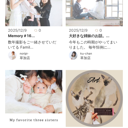
2025/12/9
0
2025/12/9
0
Memory＃16...
大好きな姉妹のお話。...
数年撮影をご一緒させていだ
今年もこの時期がやってまい
いてる Famil...
りました。 毎年恒例に...
noripi-
ku-chan
草加店
草加店