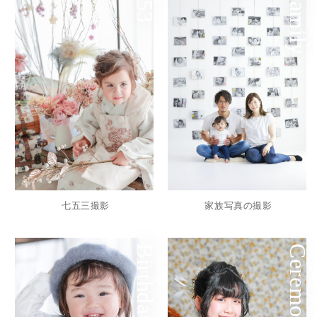
753
Family
七五三撮影
家族写真の撮影
Birthday
Ceremony