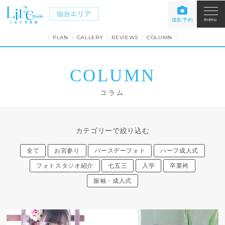
仙台エリア
撮影予約
menu
PLAN
GALLERY
REVIEWS
COLUMN
COLUMN
コラム
カテゴリーで絞り込む
全て
お宮参り
バースデーフォト
ハーフ成人式
フォトスタジオ紹介
七五三
入学
卒業袴
振袖・成人式