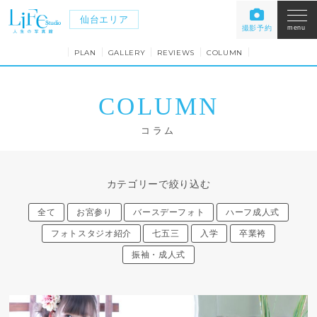
仙台エリア
撮影予約
menu
PLAN
GALLERY
REVIEWS
COLUMN
COLUMN
コラム
カテゴリーで絞り込む
全て
お宮参り
バースデーフォト
ハーフ成人式
フォトスタジオ紹介
七五三
入学
卒業袴
振袖・成人式