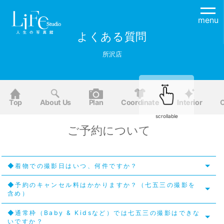
menu
よくある質問
所沢店
Top
About Us
Plan
Coordinate
Interior
O
scrollable
ご予約について
◆着物での撮影日はいつ、何件ですか？
◆予約のキャンセル料はかかりますか？（七五三の撮影を
含め）
◆通常枠（Baby & Kidsなど）では七五三の撮影はできな
いですか？