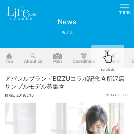
menu
News
所沢店
Top
About Us
Plan
Coordinate
Interior
O
scrollable
アパレルブランドBIZZUコラボ記念☆所沢店
サンプルモデル募集☆
投稿日:2019/5/16
4243
0