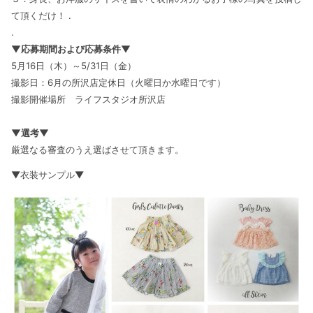
て頂くだけ！
.
.
▼
応募期間および応募条件
▼
5
月
16
日（木）～
5/31
日（金）
撮影日：
6
月の所沢店定休日（火曜日か水曜日です）
撮影開催場所 ライフスタジオ所沢店
▼
選考
▼
厳選なる審査のうえ選ばさせて頂きます。
▼
衣装サンプル
▼