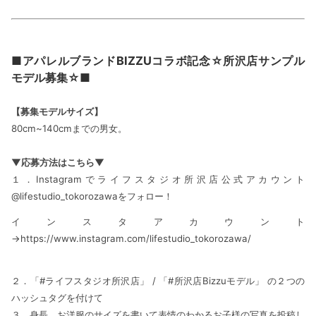
■アパレルブランドBIZZUコラボ記念☆所沢店サンプル
モデル募集☆■
【募集モデルサイズ】
80cm~140cm
までの男女。
▼
応募方法はこちら
▼
１．
Instagram
でライフスタジオ所沢店公式アカウント
@lifestudio_tokorozawa
をフォロー！
インスタアカウント
→https://www.instagram.com/lifestudio_tokorozawa/
２．「
#
ライフスタジオ所沢店」
/
「
#
所沢店
Bizzu
モデル」
の２つの
ハッシュタグを付けて
３．身長、お洋服のサイズを書いて表情のわかるお子様の写真を投稿し