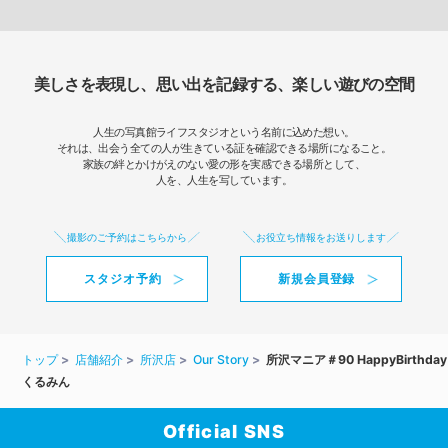
美しさを表現し、思い出を記録する、楽しい遊びの空間
人生の写真館ライフスタジオという名前に込めた想い。
それは、出会う全ての人が生きている証を確認できる場所になること。
家族の絆とかけがえのない愛の形を実感できる場所として、
人を、人生を写しています。
撮影のご予約はこちらから
お役立ち情報をお送りします
スタジオ予約
新規会員登録
トップ
店舗紹介
所沢店
Our Story
所沢マニア＃90 HappyBirthday
くるみん
Official SNS