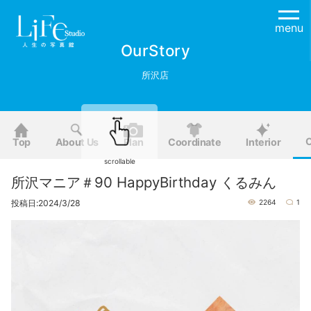
menu
OurStory
所沢店
O
Top
About Us
Plan
Coordinate
Interior
scrollable
所沢マニア＃90 HappyBirthday くるみん
投稿日:2024/3/28
2264
1