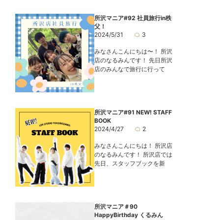
所沢マニア#92 社員旅行in秩
父！
2024/5/31
3
みなさんこんにちは〜！ 所沢
店のなるみんです！ 先日所沢
店のみんなで旅行に行って
所沢マニア#91 NEW! STAFF
BOOK
2024/4/27
2
みなさんこんにちは！ 所沢店
のなるみんです！ 所沢店では
先日、スタッフブックを新
所沢マニア＃90
HappyBirthday くるみん