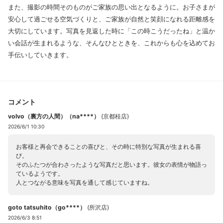
また、撮影の時間そのものがご家族の思い出となるように。お子さまが
安心して過ごせる空気づくりと、ご家族が自然と笑顔になれる距離感を
大切にしています。写真を見返した時に「この時こうだったね」と温か
い会話が生まれるような、そんなひとときを、これからも心を込めてお
手伝いしていきます。
コメント
volvo（裏方の人間）（na****）
(
京都桂店
)
2026/6/1 10:30
お客様と再会できることの喜びと、その時に特別な写真が生まれる喜
び。
そのふたつが合わさったような写真だと思います。彼女の表情が物語っ
ているようです。
人とつながる意味を写真を通して感じていますね。
goto tatsuhito（go****）
(
所沢店
)
2026/6/3 8:51