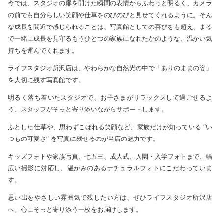
今では、スタジオの扉を開けた瞬間の表情からふわっと明るく、カメラ
の前でも自分らしい笑顔や仕草をのびのびと見せてくれるように。そん
な成長を間近で感じられることは、写真館としての喜びをも超え、まる
で一緒に成長を見守るもうひとつの家族になれたかのような、温かい気
持ちを運んでくれます。
ライフスタジオ所沢店は、やわらかな自然光の中で「ありのままの姿」
を大切に残す写真館です。
明るく落ち着いたスタジオで、お子さまがリラックスして過ごせるよ
う、スタッフがそっと寄り添いながらサポートします。
ふとした仕草や、思わずこぼれる笑顔など、家族だけが知っている “い
つもの可愛さ” を写真に残せるのが当店の魅力です。
キッズフォトや家族写真、七五三、成人式、入園・入学フォトまで、幅
広い撮影に対応し、温かみのあるナチュラルフォトにこだわっていま
す。
思い出をやさしい雰囲気で残したい方は、ぜひライフスタジオ所沢店
へ。心にそっと寄り添う一枚をお届けします。