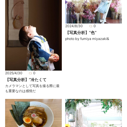
2024/8/30
0
【写真分析】’’色’’
photo by fumiya miyazaki&
2025/4/30
0
【写真分析】’’冷たくて
カメラマンとして写真を撮る際に最
も重要なのは感情だ