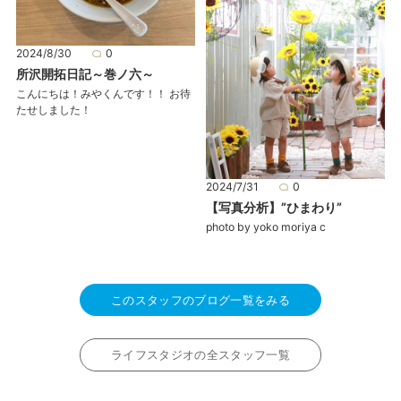
2024/8/30
0
所沢開拓日記～巻ノ六～
こんにちは！みやくんです！！ お待
たせしました！
2024/7/31
0
【写真分析】”ひまわり”
photo by yoko moriya c
このスタッフのブログ一覧をみる
ライフスタジオの全スタッフ一覧