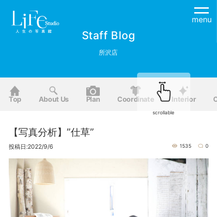
menu
Staff Blog
所沢店
Top
About Us
Plan
Coordinate
Interior
O
scrollable
【写真分析】”仕草”
投稿日:2022/9/6
1535
0