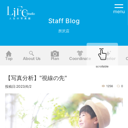
menu
Staff Blog
所沢店
Top
About Us
Plan
Coordinate
Interior
O
scrollable
【写真分析】"視線の先"
投稿日:2023/6/2
1256
0