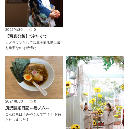
2025/4/30
0
【写真分析】’’冷たくて
カメラマンとして写真を撮る際に最
も重要なのは感情だ
2024/8/30
0
所沢開拓日記～巻ノ六～
こんにちは！みやくんです！！ お待
たせしました！