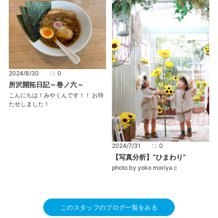
2024/8/30
0
所沢開拓日記～巻ノ六～
こんにちは！みやくんです！！ お待
たせしました！
2024/7/31
0
【写真分析】”ひまわり”
photo by yoko moriya c
このスタッフのブログ一覧をみる