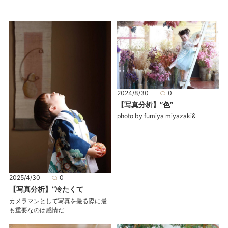
2024/8/30
0
【写真分析】’’色’’
photo by fumiya miyazaki&
2025/4/30
0
【写真分析】’’冷たくて
カメラマンとして写真を撮る際に最
も重要なのは感情だ