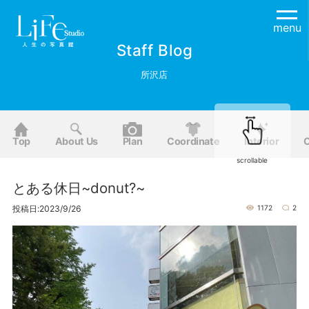
menu
Staff Blog
所沢店
Top
About Us
Plan
Coordinate
Interior
O
scrollable
とある休日~donut?~
投稿日:2023/9/26
1172
2