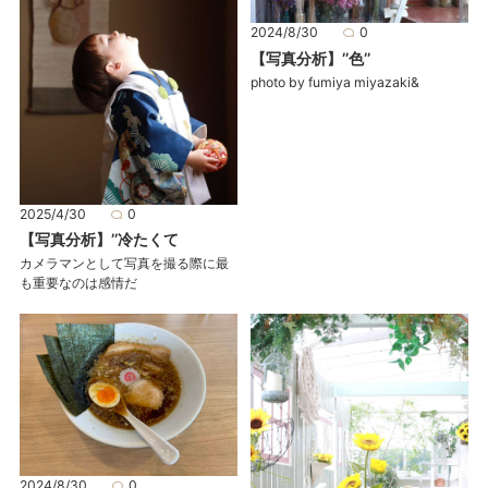
2024/8/30
0
【写真分析】’’色’’
photo by fumiya miyazaki&
2025/4/30
0
【写真分析】’’冷たくて
カメラマンとして写真を撮る際に最
も重要なのは感情だ
2024/8/30
0