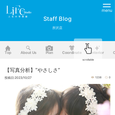
menu
Staff Blog
所沢店
Top
About Us
Plan
Coordinate
Interior
O
scrollable
【写真分析】”やさしさ”
投稿日:2023/10/27
1238
0