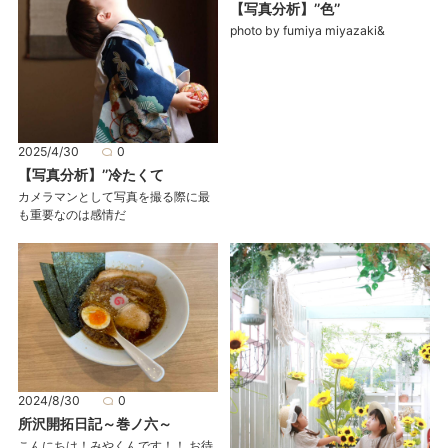
【写真分析】’’色’’
photo by fumiya miyazaki&
2025/4/30
0
【写真分析】’’冷たくて
カメラマンとして写真を撮る際に最
も重要なのは感情だ
2024/8/30
0
所沢開拓日記～巻ノ六～
こんにちは！みやくんです！！ お待