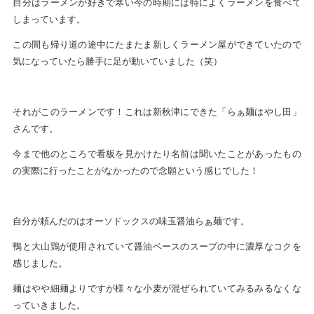
自分はラーメンが好きで寒い今の時期には特によくラーメンを食べて
しまっています。
この間も帰り道の途中にたまたま新しくラーメン屋ができていたので
気になっていたら勝手に足が動いていました（笑）
それがこのラーメンです！これは新秋津にできた「らぁ麺はやし田」
さんです。
今まで他のところで看板を見かけたり名前は聞いたことがあったもの
の実際に行ったことがなかったので念願という感じでした！
自分が頼んだのはオーソドックスの味玉醤油らぁ麺です。
鴨と大山鶏が使用されていて醤油ベースのスープの中に濃厚なコクを
感じました。
麺はやや細麺よりですが様々な小麦が混ぜられていてみるみるなくな
っていきました。