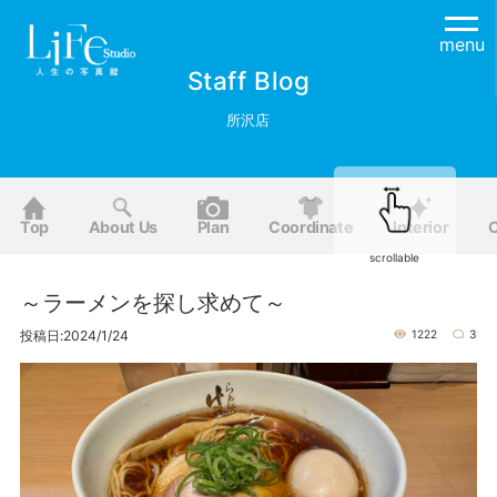
menu
Staff Blog
所沢店
Top
About Us
Plan
Coordinate
Interior
O
scrollable
～ラーメンを探し求めて～
投稿日:2024/1/24
1222
3