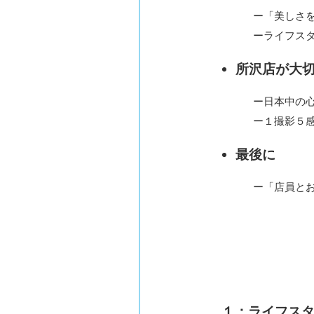
ー「美しさを表
ーライフスタジ
所沢店が大
ー日本中の心を
ー１撮影５感
最後に
ー「店員とお客
１：ライフス