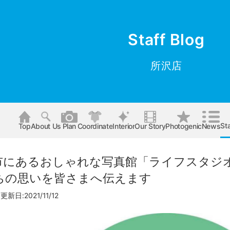
Staff Blog
所沢店
Sta
Top
About Us
Plan
Coordinate
Interior
Our Story
Photogenic
News
市にあるおしゃれな写真館「ライフスタジ
ちの思いを皆さまへ伝えます
更新日:2021/11/12