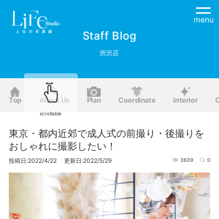
menu
Staff Blog
所沢店
Top
About Us
Plan
Coordinate
Interior
O
scrollable
東京・都内近郊で成人式の前撮り・後撮りを
おしゃれに撮影したい！
投稿日:2022/4/22 更新日:2022/5/29
3639
0